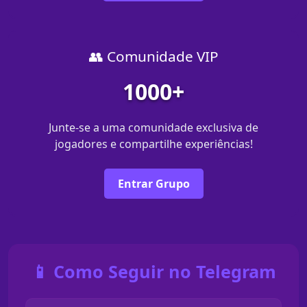
👥 Comunidade VIP
1000+
Junte-se a uma comunidade exclusiva de
jogadores e compartilhe experiências!
Entrar Grupo
📱 Como Seguir no Telegram