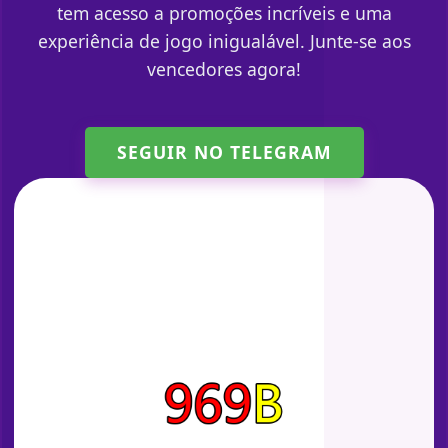
tem acesso a promoções incríveis e uma
experiência de jogo inigualável. Junte-se aos
vencedores agora!
SEGUIR NO TELEGRAM