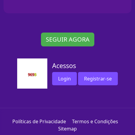
SEGUIR AGORA
Acessos
Login
Registrar-se
Políticas de Privacidade
Termos e Condições
Sitemap