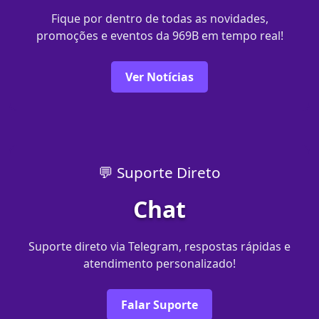
Fique por dentro de todas as novidades,
promoções e eventos da 969B em tempo real!
Ver Notícias
💬 Suporte Direto
Chat
Suporte direto via Telegram, respostas rápidas e
atendimento personalizado!
Falar Suporte