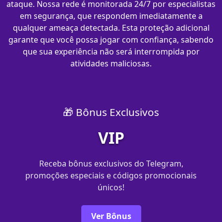
ataque. Nossa rede é monitorada 24/7 por especialistas
em segurança, que respondem imediatamente a
qualquer ameaça detectada. Esta proteção adicional
garante que você possa jogar com confiança, sabendo
que sua experiência não será interrompida por
atividades maliciosas.
🎁 Bônus Exclusivos
VIP
Receba bônus exclusivos do Telegram,
promoções especiais e códigos promocionais
únicos!
Ver Bônus