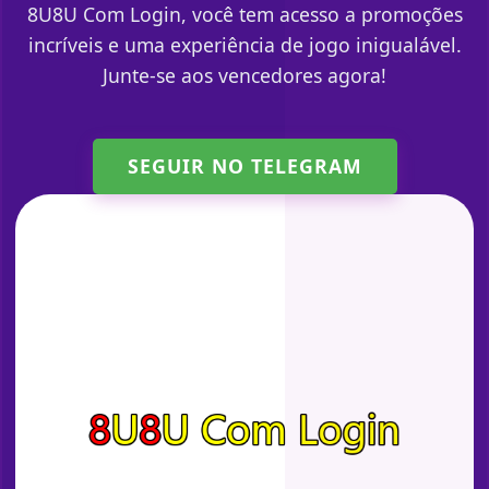
8U8U Com Login, você tem acesso a promoções
incríveis e uma experiência de jogo inigualável.
Junte-se aos vencedores agora!
SEGUIR NO TELEGRAM