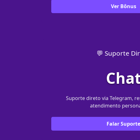
Ver Bônus
💬 Suporte Di
Cha
Suporte direto via Telegram, r
atendimento persona
Falar Suport