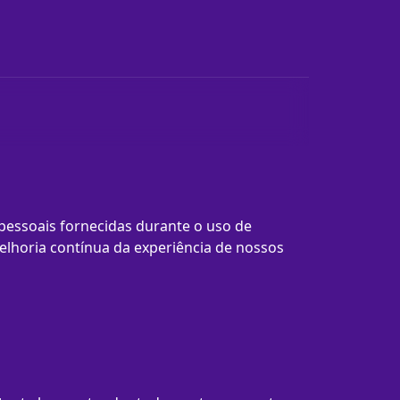
pessoais fornecidas durante o uso de
elhoria contínua da experiência de nossos