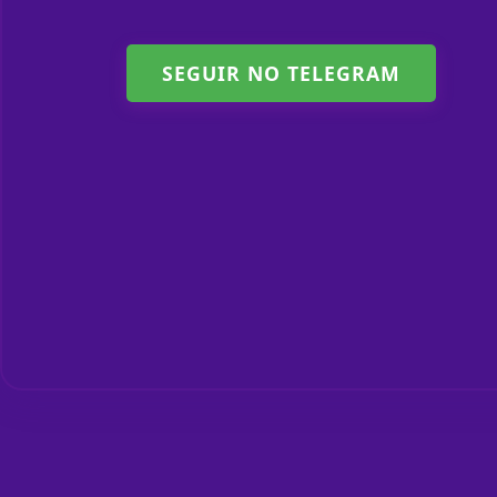
SEGUIR NO TELEGRAM