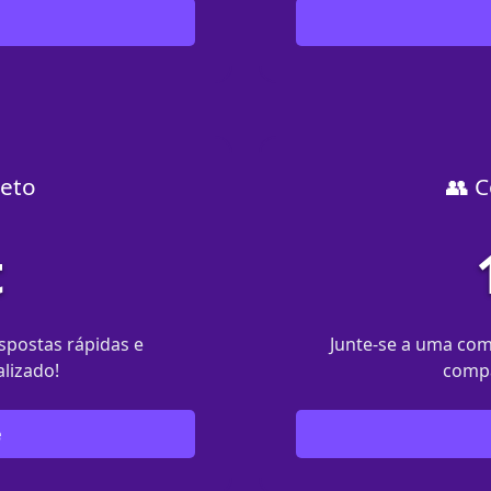
reto
👥 
t
espostas rápidas e
Junte-se a uma com
lizado!
compa
e