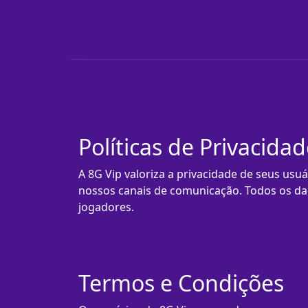
Políticas de Privacida
A 8G Vip valoriza a privacidade de seus us
nossos canais de comunicação. Todos os dad
jogadores.
Termos e Condições