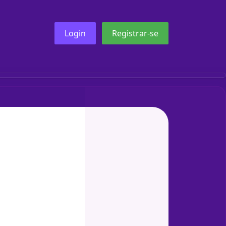
Login
Registrar-se