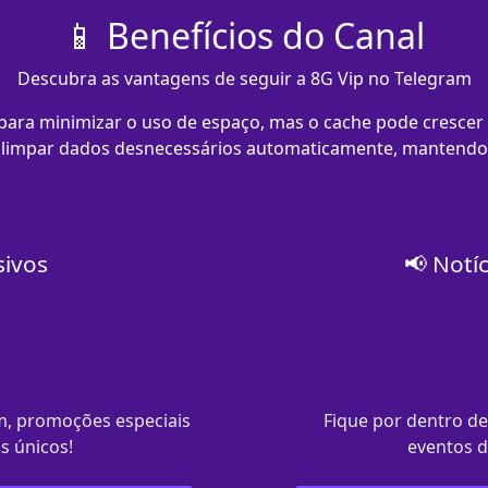
📱 Benefícios do Canal
Descubra as vantagens de seguir a 8G Vip no Telegram
te para minimizar o uso de espaço, mas o cache pode cresce
e limpar dados desnecessários automaticamente, mantendo
sivos
📢 Notí
m, promoções especiais
Fique por dentro d
s únicos!
eventos d