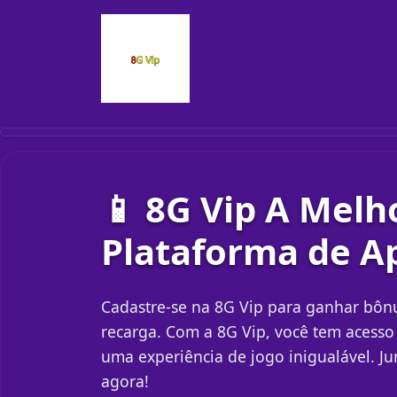
📱 8G Vip A Melh
Plataforma de A
Cadastre-se na 8G Vip para ganhar bôn
recarga. Com a 8G Vip, você tem acesso
uma experiência de jogo inigualável. J
agora!