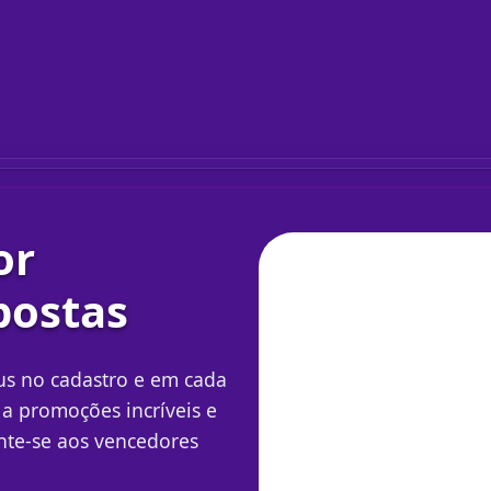
or
postas
us no cadastro e em cada
 a promoções incríveis e
unte-se aos vencedores