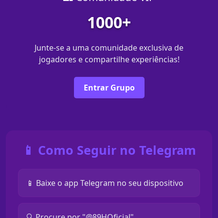
1000+
Junte-se a uma comunidade exclusiva de
jogadores e compartilhe experiências!
Entrar Grupo
📱 Como Seguir no Telegram
📱 Baixe o app Telegram no seu dispositivo
🔍 Procure por "@89HOficial"