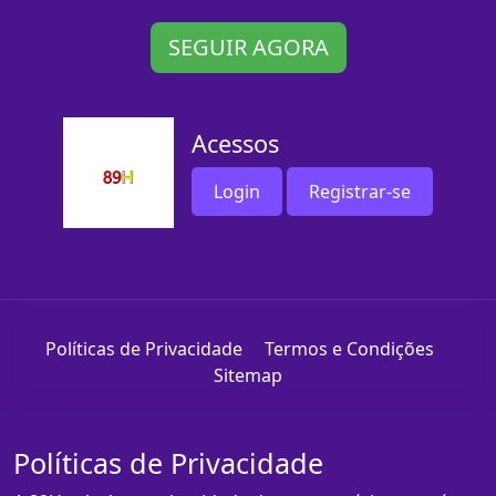
SEGUIR AGORA
Acessos
Login
Registrar-se
Políticas de Privacidade
Termos e Condições
Sitemap
Políticas de Privacidade