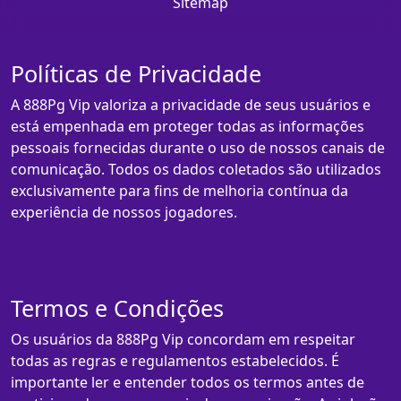
Sitemap
Políticas de Privacidade
A 888Pg Vip valoriza a privacidade de seus usuários e
está empenhada em proteger todas as informações
pessoais fornecidas durante o uso de nossos canais de
comunicação. Todos os dados coletados são utilizados
exclusivamente para fins de melhoria contínua da
experiência de nossos jogadores.
Termos e Condições
Os usuários da 888Pg Vip concordam em respeitar
todas as regras e regulamentos estabelecidos. É
importante ler e entender todos os termos antes de