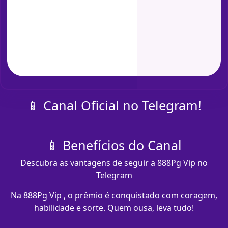
📱 Canal Oficial no Telegram!
📱 Benefícios do Canal
Descubra as vantagens de seguir a 888Pg Vip no
Telegram
Na 888Pg Vip , o prêmio é conquistado com coragem,
habilidade e sorte. Quem ousa, leva tudo!