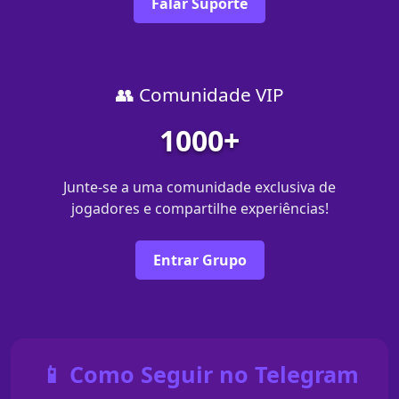
Falar Suporte
👥 Comunidade VIP
1000+
Junte-se a uma comunidade exclusiva de
jogadores e compartilhe experiências!
Entrar Grupo
📱 Como Seguir no Telegram