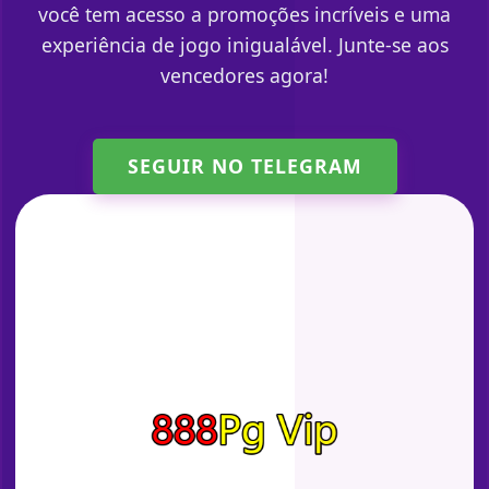
você tem acesso a promoções incríveis e uma
experiência de jogo inigualável. Junte-se aos
vencedores agora!
SEGUIR NO TELEGRAM