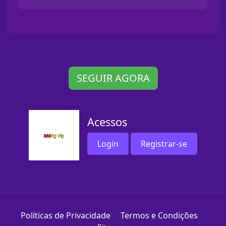
SEGUIR AGORA
Acessos
Login
Registrar-se
Políticas de Privacidade
Termos e Condições