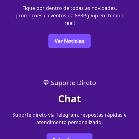
Fique por dentro de todas as novidades,
promoções e eventos da 888Pg Vip em tempo
real!
Ver Notícias
💬 Suporte Direto
Chat
Suporte direto via Telegram, respostas rápidas e
atendimento personalizado!