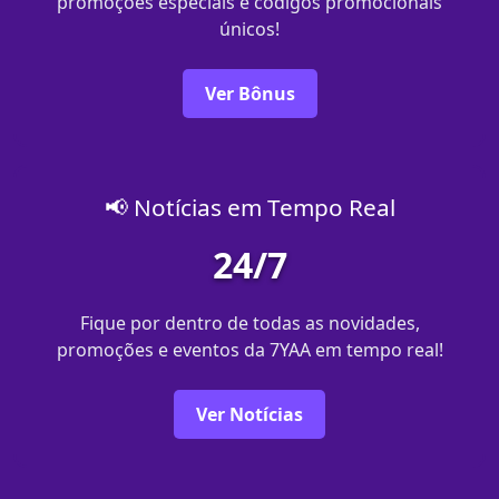
promoções especiais e códigos promocionais
únicos!
Ver Bônus
📢 Notícias em Tempo Real
24/7
Fique por dentro de todas as novidades,
promoções e eventos da 7YAA em tempo real!
Ver Notícias