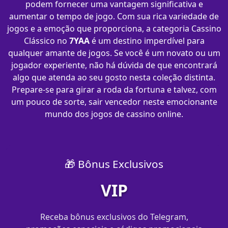
podem fornecer uma vantagem significativa e
aumentar o tempo de jogo. Com sua rica variedade de
jogos e a emoção que proporciona, a categoria Cassino
Clássico no
7YAA
é um destino imperdível para
qualquer amante de jogos. Se você é um novato ou um
jogador experiente, não há dúvida de que encontrará
algo que atenda ao seu gosto nesta coleção distinta.
Prepare-se para girar a roda da fortuna e talvez, com
um pouco de sorte, sair vencedor neste emocionante
mundo dos jogos de cassino online.
🎁 Bônus Exclusivos
VIP
Receba bônus exclusivos do Telegram,