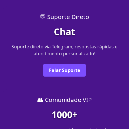
💬 Suporte Direto
Chat
Suporte direto via Telegram, respostas rápidas e
atendimento personalizado!
Falar Suporte
👥 Comunidade VIP
1000+