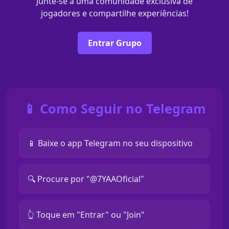
Junte-se a uma comunidade exclusiva de
jogadores e compartilhe experiências!
Entrar Grupo
📱 Como Seguir no Telegram
📱 Baixe o app Telegram no seu dispositivo
🔍 Procure por "@7YAAOficial"
👆 Toque em "Entrar" ou "Join"