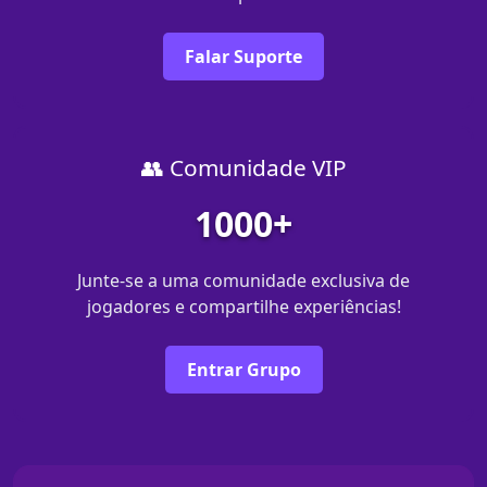
Falar Suporte
👥 Comunidade VIP
1000+
Junte-se a uma comunidade exclusiva de
jogadores e compartilhe experiências!
Entrar Grupo