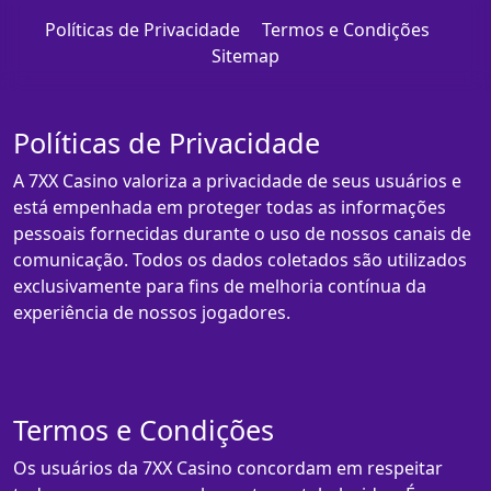
Políticas de Privacidade
Termos e Condições
Sitemap
Políticas de Privacidade
A 7XX Casino valoriza a privacidade de seus usuários e
está empenhada em proteger todas as informações
pessoais fornecidas durante o uso de nossos canais de
comunicação. Todos os dados coletados são utilizados
exclusivamente para fins de melhoria contínua da
experiência de nossos jogadores.
Termos e Condições
Os usuários da 7XX Casino concordam em respeitar