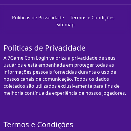
Políticas de Privacidade
Termos e Condições
Sitemap
Políticas de Privacidade
A 7Game Com Login valoriza a privacidade de seus
usuários e está empenhada em proteger todas as
informações pessoais fornecidas durante o uso de
nossos canais de comunicação. Todos os dados
coletados são utilizados exclusivamente para fins de
melhoria contínua da experiência de nossos jogadores.
Termos e Condições