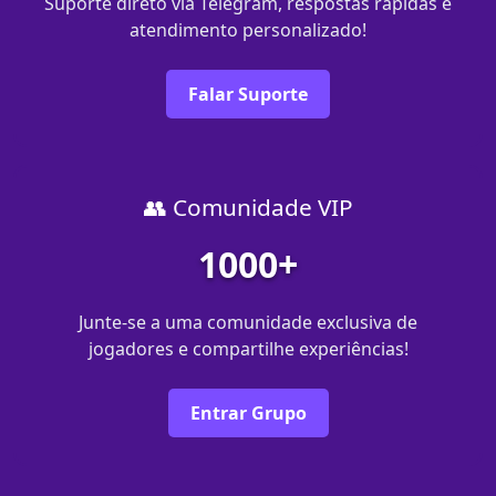
Suporte direto via Telegram, respostas rápidas e
atendimento personalizado!
Falar Suporte
👥 Comunidade VIP
1000+
Junte-se a uma comunidade exclusiva de
jogadores e compartilhe experiências!
Entrar Grupo