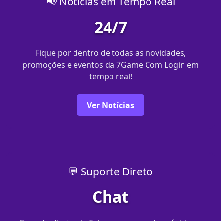
📢 Notícias em Tempo Real
24/7
Fique por dentro de todas as novidades,
promoções e eventos da 7Game Com Login em
tempo real!
Ver Notícias
💬 Suporte Direto
Chat