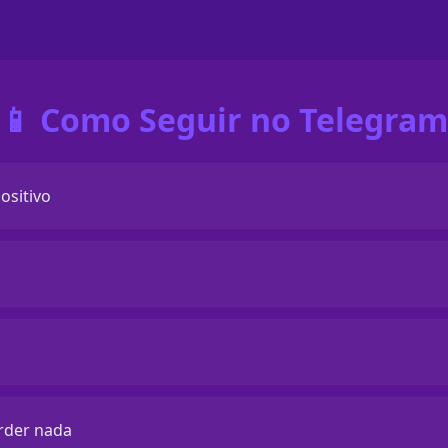
📱 Como Seguir no Telegram
ositivo
erder nada