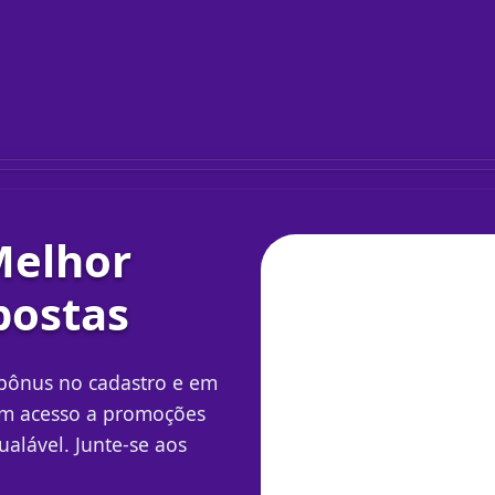
Melhor
postas
 bônus no cadastro e em
tem acesso a promoções
ualável. Junte-se aos