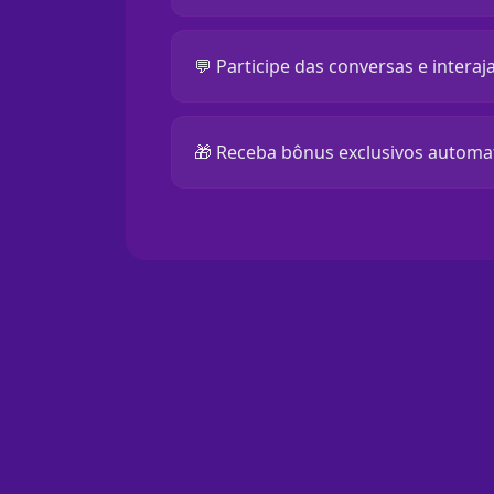
💬 Participe das conversas e interaj
🎁 Receba bônus exclusivos autom