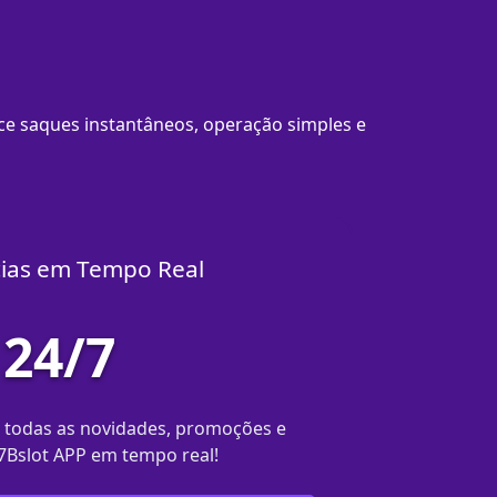
m
ce saques instantâneos, operação simples e
cias em Tempo Real
24/7
e todas as novidades, promoções e
7Bslot APP em tempo real!