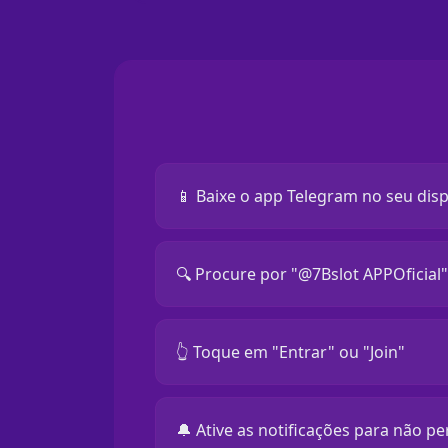
📱 Baixe o app Telegram no seu disp
🔍 Procure por "@7Bslot APPOficial"
👆 Toque em "Entrar" ou "Join"
🔔 Ative as notificações para não p