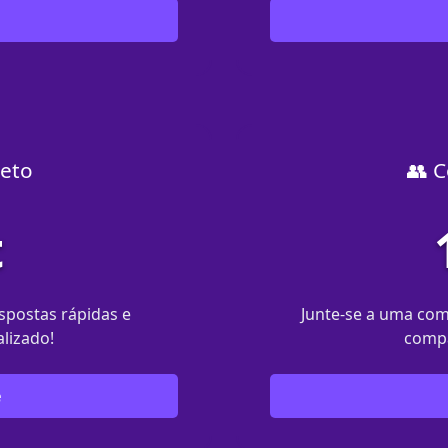
reto
👥 
t
espostas rápidas e
Junte-se a uma com
lizado!
compa
e