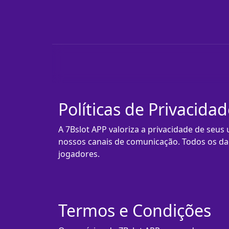
Políticas de Privacida
A 7Bslot APP valoriza a privacidade de seu
nossos canais de comunicação. Todos os dad
jogadores.
Termos e Condições