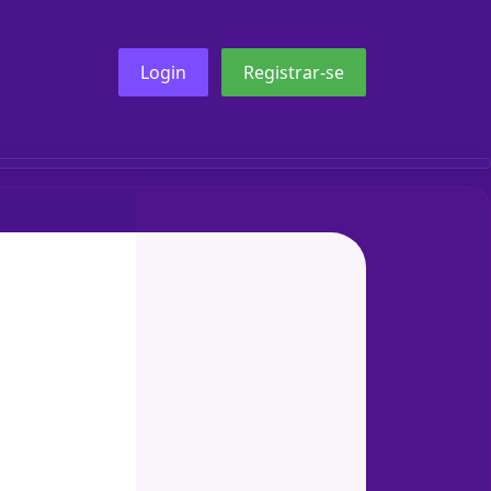
Login
Registrar-se