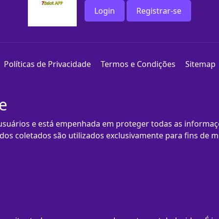
Login
Registrar-se
Políticas de Privacidade
Termos e Condições
Sitemap
de
s usuários e está empenhada em proteger todas as informaç
os coletados são utilizados exclusivamente para fins de m