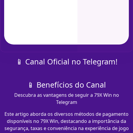
📱 Canal Oficial no Telegram!
📱 Benefícios do Canal
Descubra as vantagens de seguir a 79X Win no
Telegram
Este artigo aborda os diversos métodos de pagamento
disponíveis no 79X Win, destacando a importância da
segurança, taxas e conveniência na experiência de jogo