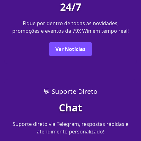
24/7
Fique por dentro de todas as novidades,
promoções e eventos da 79X Win em tempo real!
Ver Notícias
💬 Suporte Direto
Chat
Suporte direto via Telegram, respostas rápidas e
atendimento personalizado!