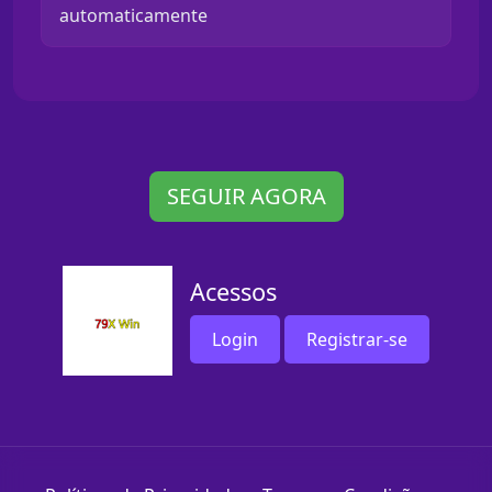
automaticamente
SEGUIR AGORA
Acessos
Login
Registrar-se