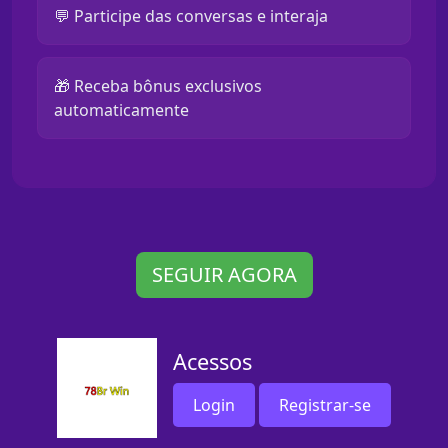
💬 Participe das conversas e interaja
🎁 Receba bônus exclusivos
automaticamente
SEGUIR AGORA
Acessos
Login
Registrar-se