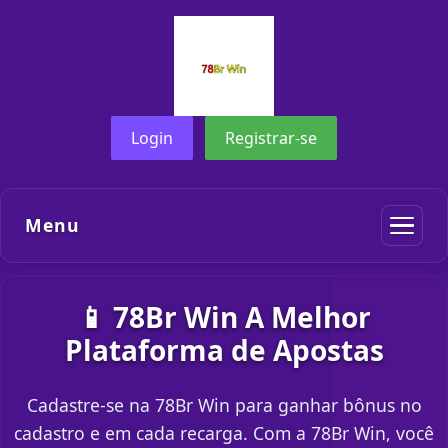
Login
Registrar-se
Menu
📱 78Br Win A Melhor
Plataforma de Apostas
Cadastre-se na 78Br Win para ganhar bônus no
cadastro e em cada recarga. Com a 78Br Win, você