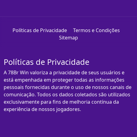
Políticas de Privacidade
Termos e Condições
Sitemap
Políticas de Privacidade
A 78Br Win valoriza a privacidade de seus usuários e
está empenhada em proteger todas as informações
pessoais fornecidas durante o uso de nossos canais de
comunicação. Todos os dados coletados são utilizados
exclusivamente para fins de melhoria contínua da
experiência de nossos jogadores.