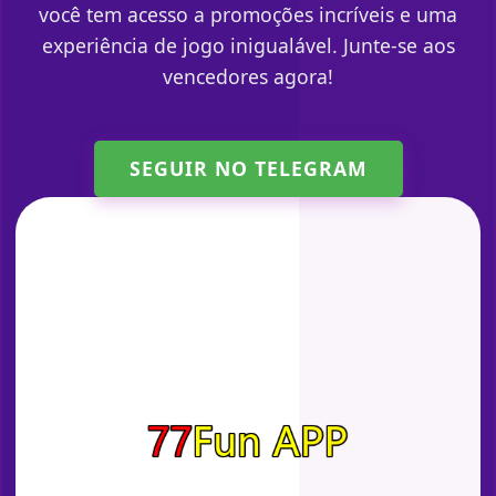
você tem acesso a promoções incríveis e uma
experiência de jogo inigualável. Junte-se aos
vencedores agora!
SEGUIR NO TELEGRAM