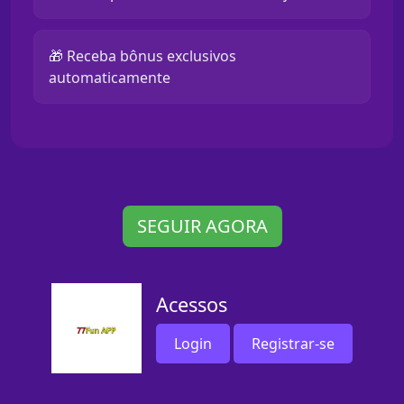
🎁 Receba bônus exclusivos
automaticamente
SEGUIR AGORA
Acessos
Login
Registrar-se