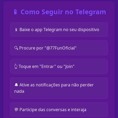
📱 Como Seguir no Telegram
📱 Baixe o app Telegram no seu dispositivo
🔍 Procure por "@77FunOficial"
👆 Toque em "Entrar" ou "Join"
🔔 Ative as notificações para não perder
nada
💬 Participe das conversas e interaja