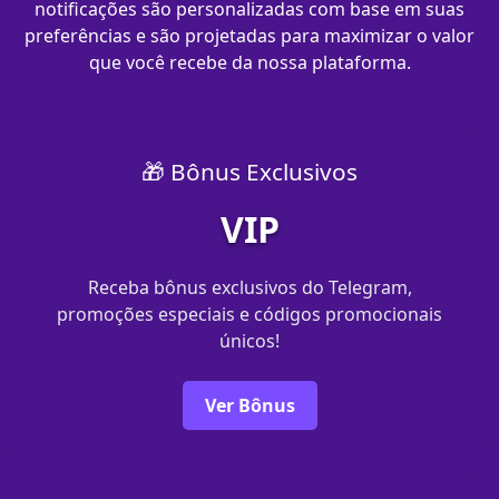
notificações são personalizadas com base em suas
preferências e são projetadas para maximizar o valor
que você recebe da nossa plataforma.
🎁 Bônus Exclusivos
VIP
Receba bônus exclusivos do Telegram,
promoções especiais e códigos promocionais
únicos!
Ver Bônus