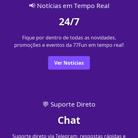
📢 Notícias em Tempo Real
24/7
Fique por dentro de todas as novidades,
promoções e eventos da 77Fun em tempo real!
Ver Notícias
💬 Suporte Direto
Chat
Suporte direto via Telegram, respostas rápidas e