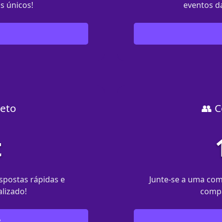
s únicos!
eventos d
reto
👥 
t
espostas rápidas e
Junte-se a uma com
lizado!
compa
e