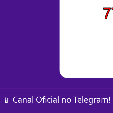
📱 Canal Oficial no Telegram!