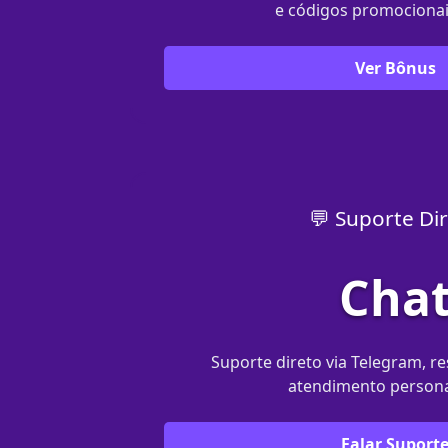
e códigos promocionai
Ver Bônus
💬 Suporte Di
Cha
Suporte direto via Telegram, r
atendimento persona
Falar Suport