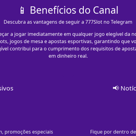
📱 Benefícios do Canal
Descubra as vantagens de seguir a 777Slot no Telegram
ar a jogar imediatamente em qualquer jogo elegível da no
slots, jogos de mesa e apostas esportivas, garantindo que 
ível contribui para o cumprimento dos requisitos de apos
em dinheiro real.
sivos
📢 Notí
m, promoções especiais
Fique por dentro d