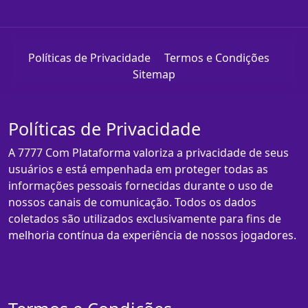
Políticas de Privacidade
Termos e Condições
Sitemap
Políticas de Privacidade
A 7777 Com Plataforma valoriza a privacidade de seus
usuários e está empenhada em proteger todas as
informações pessoais fornecidas durante o uso de
nossos canais de comunicação. Todos os dados
coletados são utilizados exclusivamente para fins de
melhoria contínua da experiência de nossos jogadores.