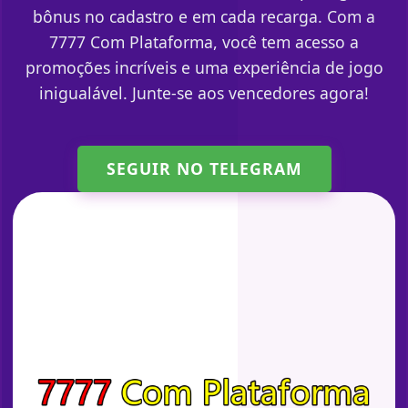
bônus no cadastro e em cada recarga. Com a
7777 Com Plataforma, você tem acesso a
promoções incríveis e uma experiência de jogo
inigualável. Junte-se aos vencedores agora!
SEGUIR NO TELEGRAM