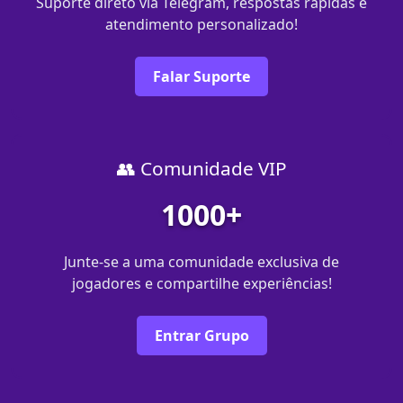
Suporte direto via Telegram, respostas rápidas e
atendimento personalizado!
Falar Suporte
👥 Comunidade VIP
1000+
Junte-se a uma comunidade exclusiva de
jogadores e compartilhe experiências!
Entrar Grupo