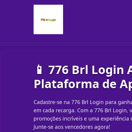
📱 776 Brl Login
Plataforma de A
Cadastre-se na 776 Brl Login para ganh
em cada recarga. Com a 776 Brl Login, 
promoções incríveis e uma experiência d
Junte-se aos vencedores agora!