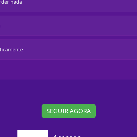
erder nada
a
aticamente
SEGUIR AGORA