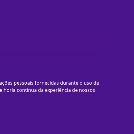
mações pessoais fornecidas durante o uso de
elhoria contínua da experiência de nossos