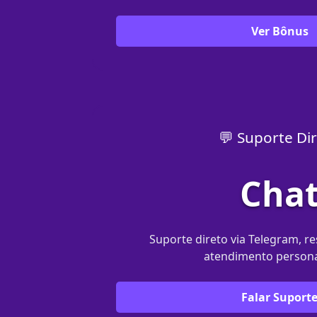
Ver Bônus
💬 Suporte Di
Cha
Suporte direto via Telegram, r
atendimento persona
Falar Suport