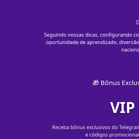
D
Seguindo nossas dicas, configurando co
oportunidade de aprendizado, diversão 
naciona
🎁 Bônus Exclu
VIP
Receba bônus exclusivos do Telegra
e códigos promocionai