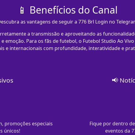
📱 Benefícios do Canal
escubra as vantagens de seguir a 776 Brl Login no Telegr
rretamente a transmissão e aproveitando as funcionalidades
e emoção. Para os fãs de futebol, o Futebol Studio Ao Viv
is e internacionais com profundidade, interatividade e prat
sivos
📢 Notí
m, promoções especiais
Fique por dentro d
s únicos!
eventos da 7