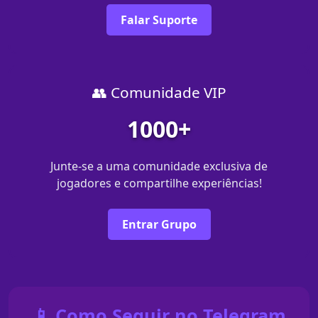
Falar Suporte
👥 Comunidade VIP
1000+
Junte-se a uma comunidade exclusiva de
jogadores e compartilhe experiências!
Entrar Grupo
📱 Como Seguir no Telegram