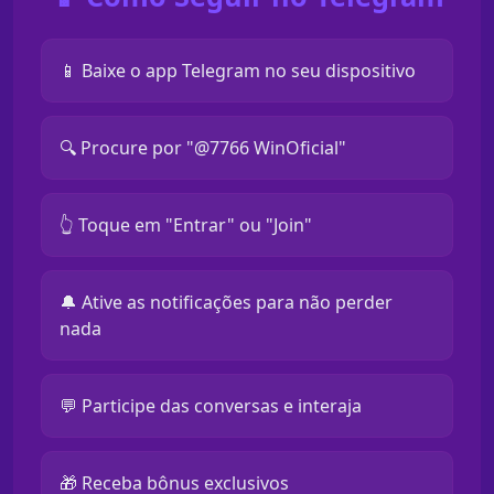
📱 Baixe o app Telegram no seu dispositivo
🔍 Procure por "@7766 WinOficial"
👆 Toque em "Entrar" ou "Join"
🔔 Ative as notificações para não perder
nada
💬 Participe das conversas e interaja
🎁 Receba bônus exclusivos