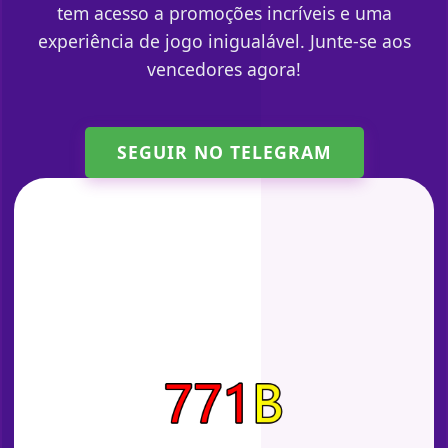
tem acesso a promoções incríveis e uma
experiência de jogo inigualável. Junte-se aos
vencedores agora!
SEGUIR NO TELEGRAM