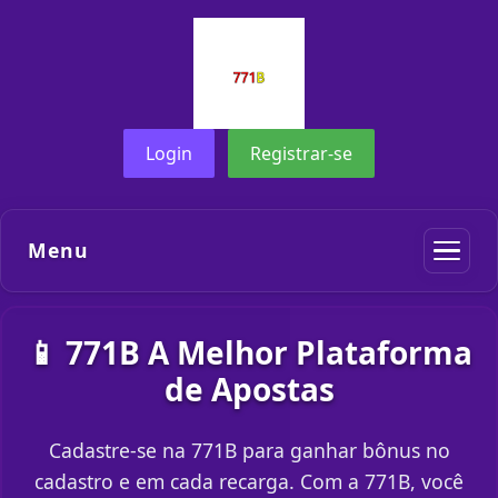
Login
Registrar-se
Menu
📱 771B A Melhor Plataforma
de Apostas
Cadastre-se na 771B para ganhar bônus no
cadastro e em cada recarga. Com a 771B, você