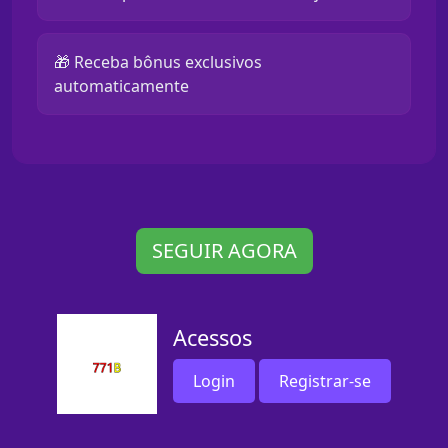
🎁 Receba bônus exclusivos
automaticamente
SEGUIR AGORA
Acessos
Login
Registrar-se