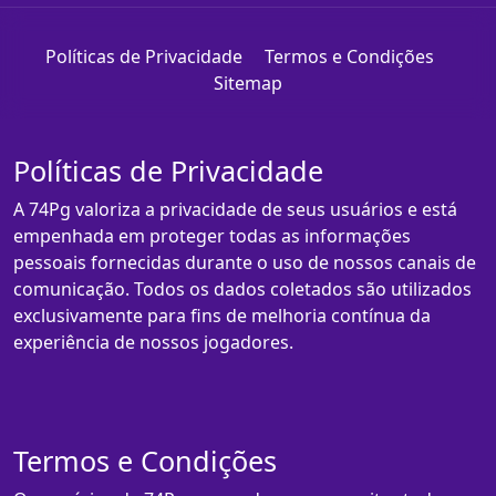
Políticas de Privacidade
Termos e Condições
Sitemap
Políticas de Privacidade
A 74Pg valoriza a privacidade de seus usuários e está
empenhada em proteger todas as informações
pessoais fornecidas durante o uso de nossos canais de
comunicação. Todos os dados coletados são utilizados
exclusivamente para fins de melhoria contínua da
experiência de nossos jogadores.
Termos e Condições