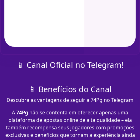
📱 Canal Oficial no Telegram!
📱 Benefícios do Canal
Descubra as vantagens de seguir a 74Pg no Telegram
A
74Pg
não se contenta em oferecer apenas uma
plataforma de apostas online de alta qualidade – ela
também recompensa seus jogadores com promoções
exclusivas e benefícios que tornam a experiência ainda