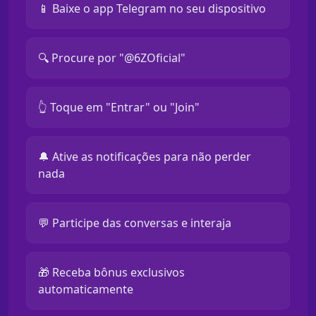
📱 Baixe o app Telegram no seu dispositivo
🔍 Procure por "@6ZOficial"
👆 Toque em "Entrar" ou "Join"
🔔 Ative as notificações para não perder
nada
💬 Participe das conversas e interaja
🎁 Receba bônus exclusivos
automaticamente