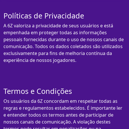
Políticas de Privacidade
A 6Z valoriza a privacidade de seus usuários e está
empenhada em proteger todas as informações
pessoais fornecidas durante o uso de nossos canais de
comunicação. Todos os dados coletados são utilizados
exclusivamente para fins de melhoria contínua da
experiência de nossos jogadores.
Termos e Condições
Os usuários da 6Z concordam em respeitar todas as
regras e regulamentos estabelecidos. É importante ler
e entender todos os termos antes de participar de
nossos canais de comunicação. A violação destes
termos pode resultar em penalizações ou na