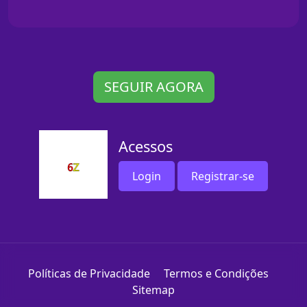
SEGUIR AGORA
Acessos
Login
Registrar-se
Políticas de Privacidade
Termos e Condições
Sitemap