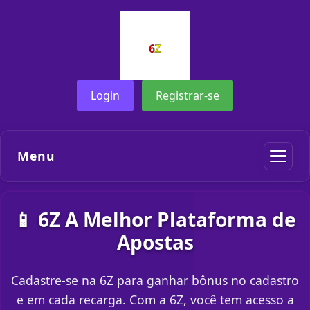
Login
Registrar-se
Menu
📱 6Z A Melhor Plataforma de
Apostas
Cadastre-se na 6Z para ganhar bônus no cadastro
e em cada recarga. Com a 6Z, você tem acesso a