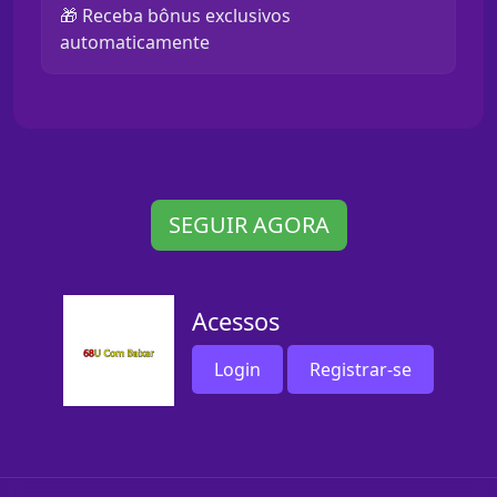
🎁 Receba bônus exclusivos
automaticamente
SEGUIR AGORA
Acessos
Login
Registrar-se