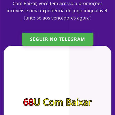
Com Baixar, você tem acesso a promoções
incríveis e uma experiência de jogo inigualável.
Junte-se aos vencedores agora!
SEGUIR NO TELEGRAM