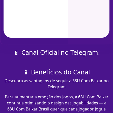
📱 Canal Oficial no Telegram!
📱 Benefícios do Canal
Descubra as vantagens de seguir a 68U Com Baixar no
Telegram
Para aumentar a emoção dos jogos, a 68U Com Baixar
continua otimizando o design das jogabilidades — a
68U Com Baixar Brasil quer que cada jogador jogue