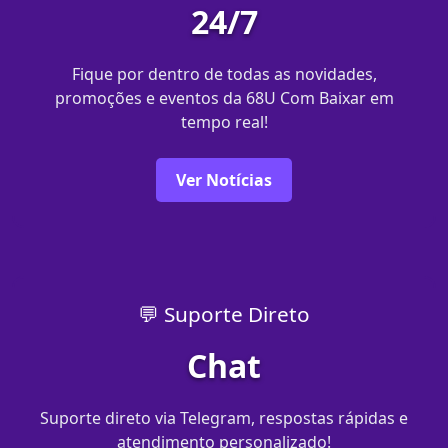
24/7
Fique por dentro de todas as novidades,
promoções e eventos da 68U Com Baixar em
tempo real!
Ver Notícias
💬 Suporte Direto
Chat
Suporte direto via Telegram, respostas rápidas e
atendimento personalizado!