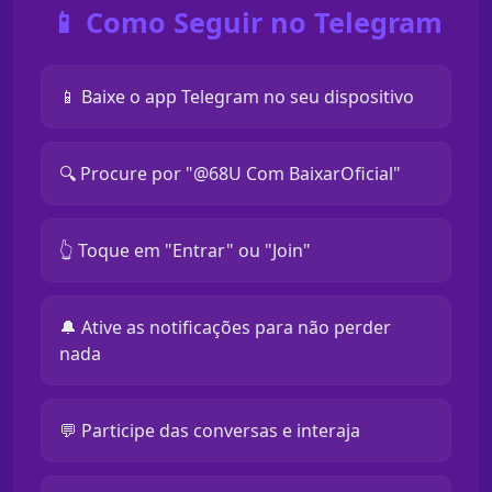
📱 Como Seguir no Telegram
📱 Baixe o app Telegram no seu dispositivo
🔍 Procure por "@68U Com BaixarOficial"
👆 Toque em "Entrar" ou "Join"
🔔 Ative as notificações para não perder
nada
💬 Participe das conversas e interaja