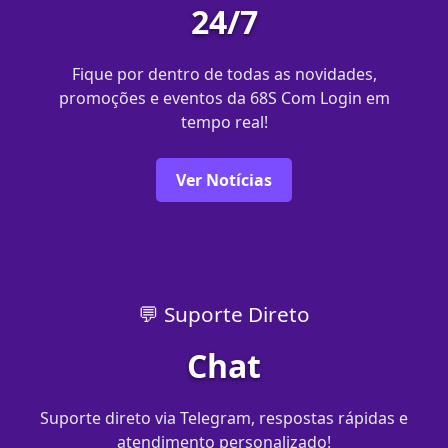
24/7
Fique por dentro de todas as novidades,
promoções e eventos da 68S Com Login em
tempo real!
Ver Notícias
💬 Suporte Direto
Chat
Suporte direto via Telegram, respostas rápidas e
atendimento personalizado!