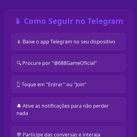
📱 Como Seguir no Telegram
📱 Baixe o app Telegram no seu dispositivo
🔍 Procure por "@688GameOficial"
👆 Toque em "Entrar" ou "Join"
🔔 Ative as notificações para não perder
nada
💬 Participe das conversas e interaja