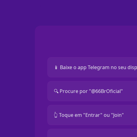
📱 Baixe o app Telegram no seu disp
🔍 Procure por "@66BrOficial"
👆 Toque em "Entrar" ou "Join"