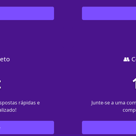
reto
👥 
t
espostas rápidas e
Junte-se a uma com
lizado!
compa
e