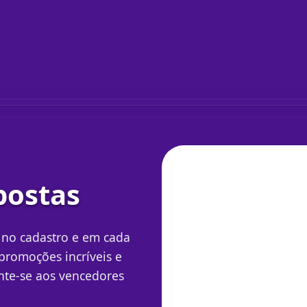
postas
 no cadastro e em cada
promoções incríveis e
unte-se aos vencedores