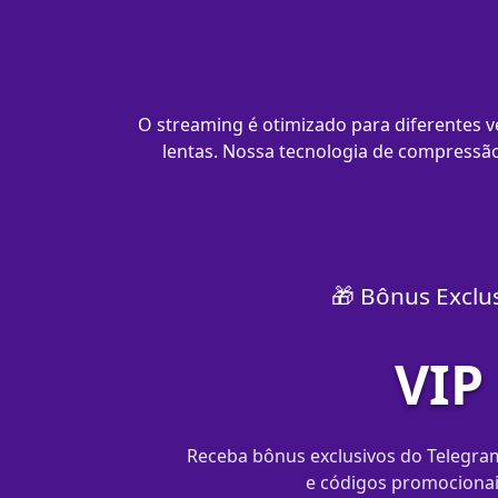
O streaming é otimizado para diferentes
lentas. Nossa tecnologia de compressão
🎁 Bônus Exclu
VIP
Receba bônus exclusivos do Telegra
e códigos promocionai