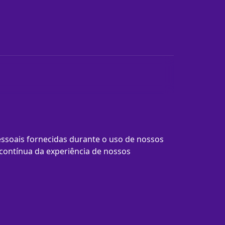
essoais fornecidas durante o uso de nossos
 contínua da experiência de nossos