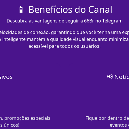
📱 Benefícios do Canal
Descubra as vantagens de seguir a 66Br no Telegram
 velocidades de conexão, garantindo que você tenha uma e
 inteligente mantém a qualidade visual enquanto minimiza
acessível para todos os usuários.
sivos
📢 Notí
m, promoções especiais
Fique por dentro d
s únicos!
eventos 