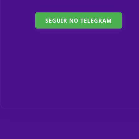
SEGUIR NO TELEGRAM