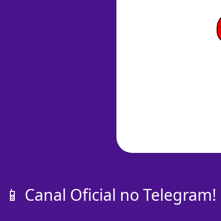
📱 Canal Oficial no Telegram!