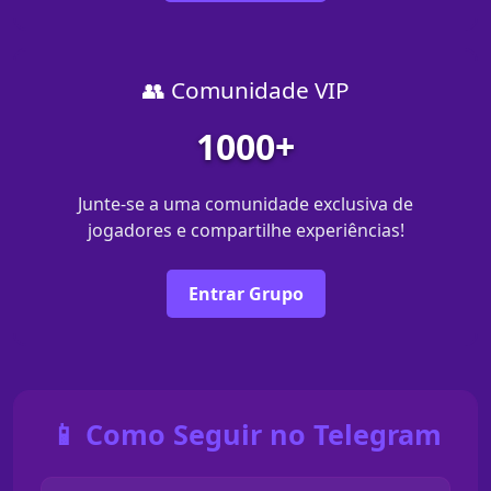
👥 Comunidade VIP
1000+
Junte-se a uma comunidade exclusiva de
jogadores e compartilhe experiências!
Entrar Grupo
📱 Como Seguir no Telegram