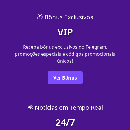
🎁 Bônus Exclusivos
VIP
Receba bônus exclusivos do Telegram,
promoções especiais e códigos promocionais
únicos!
Ver Bônus
📢 Notícias em Tempo Real
24/7