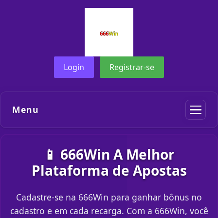
Login
Registrar-se
Menu
📱 666Win A Melhor
Plataforma de Apostas
Cadastre-se na 666Win para ganhar bônus no
cadastro e em cada recarga. Com a 666Win, você