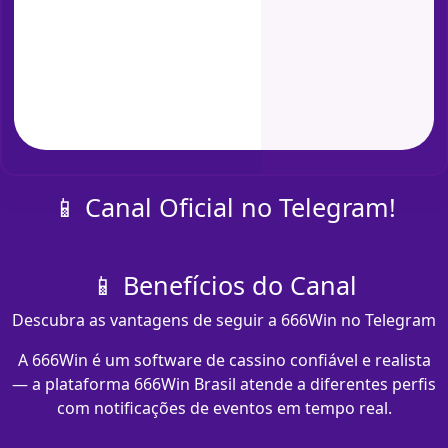
📱 Canal Oficial no Telegram!
📱 Benefícios do Canal
Descubra as vantagens de seguir a 666Win no Telegram
A 666Win é um software de cassino confiável e realista
— a plataforma 666Win Brasil atende a diferentes perfis
com notificações de eventos em tempo real.