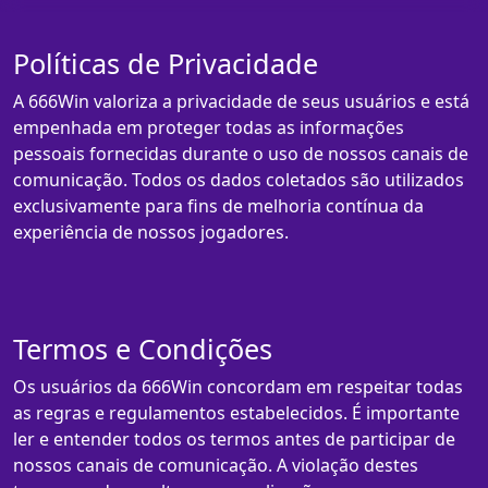
Políticas de Privacidade
A 666Win valoriza a privacidade de seus usuários e está
empenhada em proteger todas as informações
pessoais fornecidas durante o uso de nossos canais de
comunicação. Todos os dados coletados são utilizados
exclusivamente para fins de melhoria contínua da
experiência de nossos jogadores.
Termos e Condições
Os usuários da 666Win concordam em respeitar todas
as regras e regulamentos estabelecidos. É importante
ler e entender todos os termos antes de participar de
nossos canais de comunicação. A violação destes