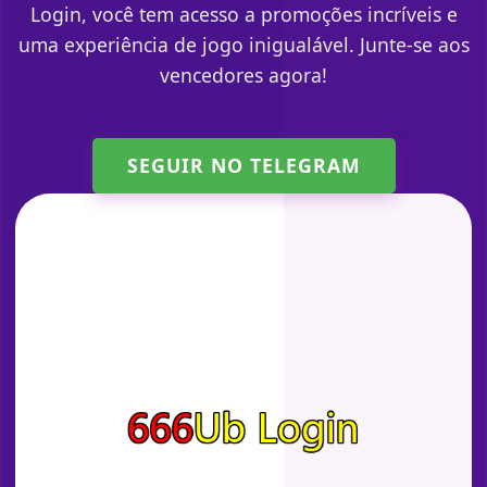
Login, você tem acesso a promoções incríveis e
uma experiência de jogo inigualável. Junte-se aos
vencedores agora!
SEGUIR NO TELEGRAM