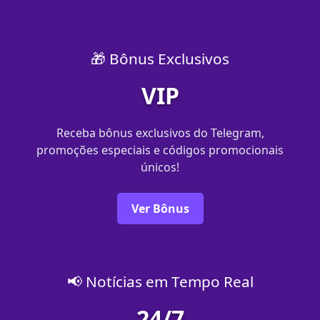
🎁 Bônus Exclusivos
VIP
Receba bônus exclusivos do Telegram,
promoções especiais e códigos promocionais
únicos!
Ver Bônus
📢 Notícias em Tempo Real
24/7