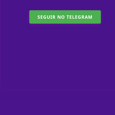
SEGUIR NO TELEGRAM