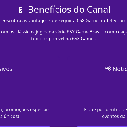
📱 Benefícios do Canal
Descubra as vantagens de seguir a 65X Game no Telegram
 com os clássicos jogos da série 65X Game Brasil , como caç
tudo disponível na 65X Game .
sivos
📢 Notí
m, promoções especiais
Fique por dentro d
s únicos!
eventos da