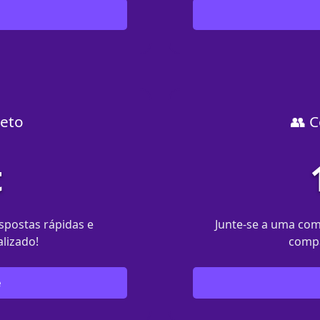
reto
👥 
t
espostas rápidas e
Junte-se a uma com
lizado!
compa
e