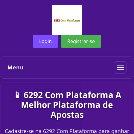
Login
Registrar-se
Menu
📱 6292 Com Plataforma A
Melhor Plataforma de
Apostas
Cadastre-se na 6292 Com Plataforma para ganhar