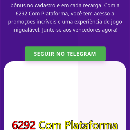
bônus no cadastro e em cada recarga. Com a
6292 Com Plataforma, você tem acesso a
promoções incríveis e uma experiência de jogo
inigualável. Junte-se aos vencedores agora!
SEGUIR NO TELEGRAM