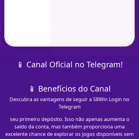
📱 Canal Oficial no Telegram!
📱 Benefícios do Canal
Descubra as vantagens de seguir a 58Win Login no
Telegram
seu primeiro depósito. Isso não apenas aumenta o
saldo da conta, mas também proporciona uma
excelente chance de explorar os jogos disponíveis sem