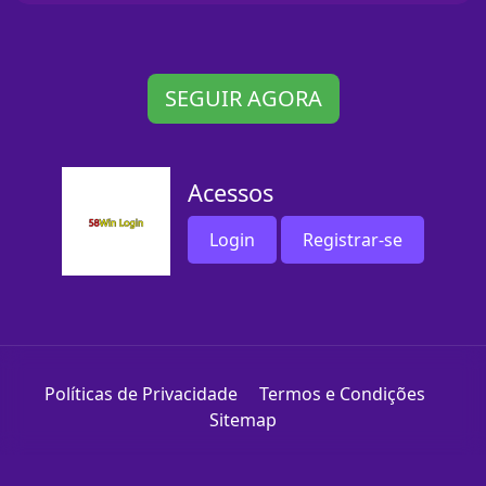
SEGUIR AGORA
Acessos
Login
Registrar-se
Políticas de Privacidade
Termos e Condições
Sitemap