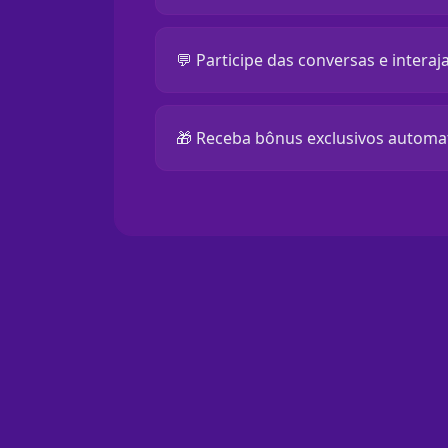
💬 Participe das conversas e interaj
🎁 Receba bônus exclusivos autom