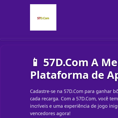
📱 57D.Com A Me
Plataforma de A
Cadastre-se na 57D.Com para ganhar b
cada recarga. Com a 57D.Com, você te
incríveis e uma experiência de jogo inig
vencedores agora!