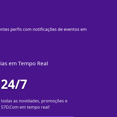
entes perfis com notificações de eventos em
cias em Tempo Real
24/7
e todas as novidades, promoções e
 57D.Com em tempo real!