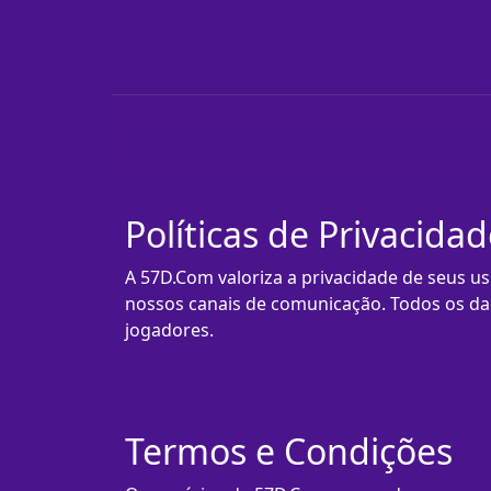
Políticas de Privacida
A 57D.Com valoriza a privacidade de seus 
nossos canais de comunicação. Todos os dad
jogadores.
Termos e Condições