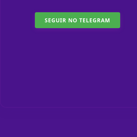
SEGUIR NO TELEGRAM