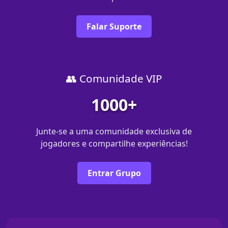
Falar Suporte
👥 Comunidade VIP
1000+
Junte-se a uma comunidade exclusiva de
jogadores e compartilhe experiências!
Entrar Grupo