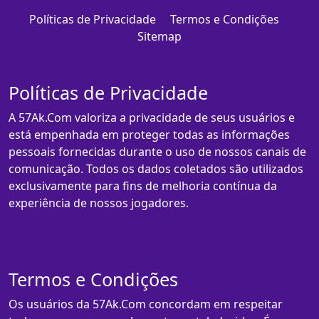
Políticas de Privacidade
Termos e Condições
Sitemap
Políticas de Privacidade
A 57Ak.Com valoriza a privacidade de seus usuários e
está empenhada em proteger todas as informações
pessoais fornecidas durante o uso de nossos canais de
comunicação. Todos os dados coletados são utilizados
exclusivamente para fins de melhoria contínua da
experiência de nossos jogadores.
Termos e Condições
Os usuários da 57Ak.Com concordam em respeitar