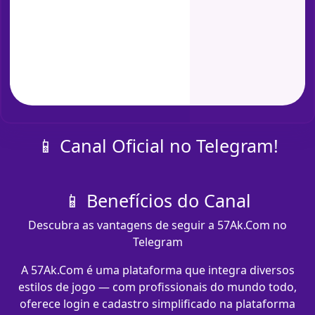
📱 Canal Oficial no Telegram!
📱 Benefícios do Canal
Descubra as vantagens de seguir a 57Ak.Com no
Telegram
A 57Ak.Com é uma plataforma que integra diversos
estilos de jogo — com profissionais do mundo todo,
oferece login e cadastro simplificado na plataforma