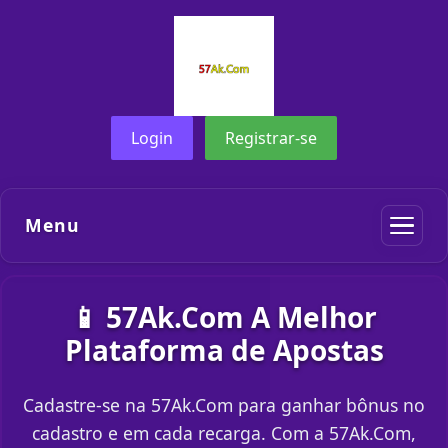
Login
Registrar-se
Menu
📱 57Ak.Com A Melhor
Plataforma de Apostas
Cadastre-se na 57Ak.Com para ganhar bônus no
cadastro e em cada recarga. Com a 57Ak.Com,