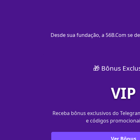
Desde sua fundação, a 56B.Com se des
🎁 Bônus Exclu
VIP
Receba bônus exclusivos do Telegra
e códigos promocionai
Ver Bônus