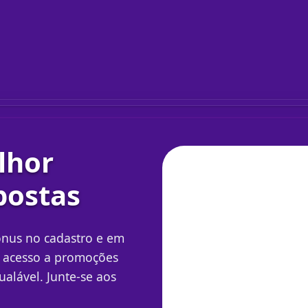
lhor
postas
ônus no cadastro e em
m acesso a promoções
ualável. Junte-se aos