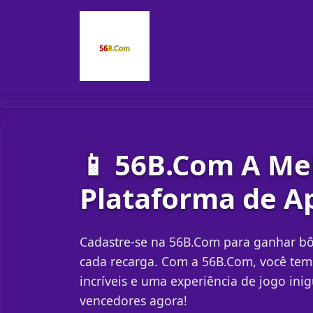
📱 56B.Com A Me
Plataforma de A
Cadastre-se na 56B.Com para ganhar b
cada recarga. Com a 56B.Com, você te
incríveis e uma experiência de jogo inig
vencedores agora!