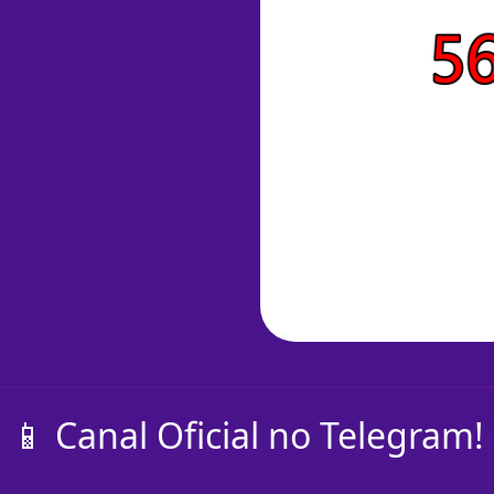
📱 Canal Oficial no Telegram!