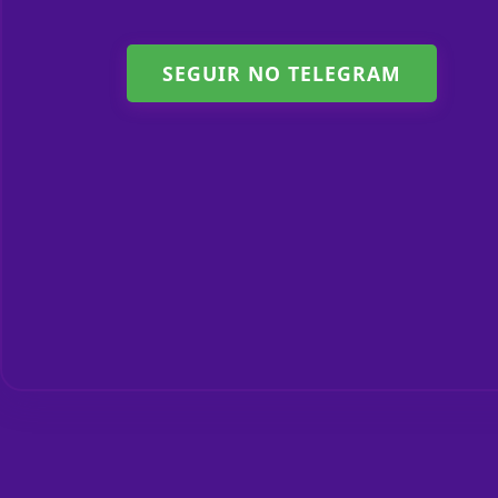
SEGUIR NO TELEGRAM