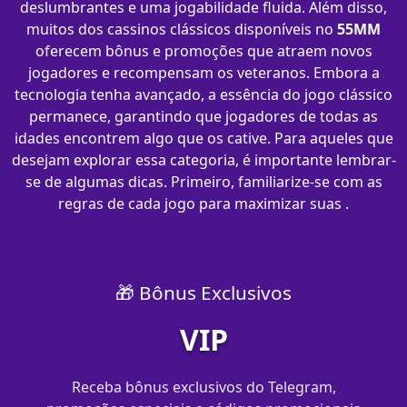
deslumbrantes e uma jogabilidade fluida. Além disso,
muitos dos cassinos clássicos disponíveis no
55MM
oferecem bônus e promoções que atraem novos
jogadores e recompensam os veteranos. Embora a
tecnologia tenha avançado, a essência do jogo clássico
permanece, garantindo que jogadores de todas as
idades encontrem algo que os cative. Para aqueles que
desejam explorar essa categoria, é importante lembrar-
se de algumas dicas. Primeiro, familiarize-se com as
regras de cada jogo para maximizar suas .
🎁 Bônus Exclusivos
VIP
Receba bônus exclusivos do Telegram,