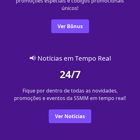
promoções especiais e códigos promocionais
únicos!
Ver Bônus
📢 Notícias em Tempo Real
24/7
Fique por dentro de todas as novidades,
promoções e eventos da 55MM em tempo real!
Ver Notícias