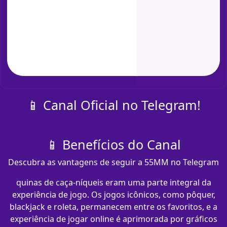
📱 Canal Oficial no Telegram!
📱 Benefícios do Canal
Descubra as vantagens de seguir a 55MM no Telegram
quinas de caça-níqueis eram uma parte integral da
experiência de jogo. Os jogos icônicos, como pôquer,
blackjack e roleta, permanecem entre os favoritos, e a
experiência de jogar online é aprimorada por gráficos