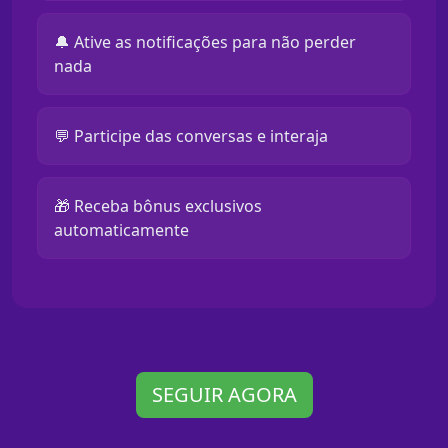
🔔 Ative as notificações para não perder
nada
💬 Participe das conversas e interaja
🎁 Receba bônus exclusivos
automaticamente
SEGUIR AGORA