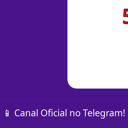
📱 Canal Oficial no Telegram!