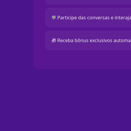
💬 Participe das conversas e interaj
🎁 Receba bônus exclusivos autom