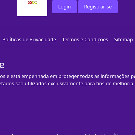
Login
Registrar-se
Políticas de Privacidade
Termos e Condições
Sitemap
de
rios e está empenhada em proteger todas as informações p
tados são utilizados exclusivamente para fins de melhoria