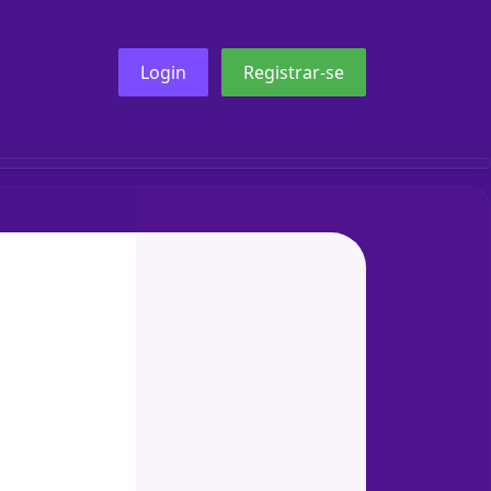
Login
Registrar-se