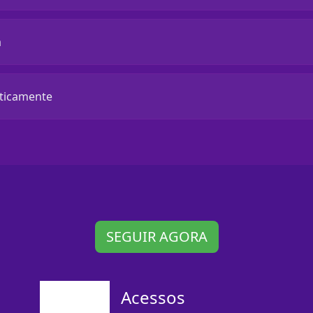
a
aticamente
SEGUIR AGORA
Acessos