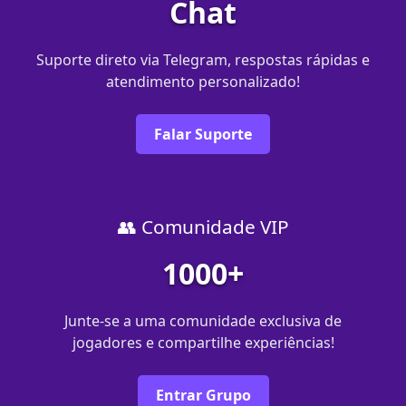
Chat
Suporte direto via Telegram, respostas rápidas e
atendimento personalizado!
Falar Suporte
👥 Comunidade VIP
1000+
Junte-se a uma comunidade exclusiva de
jogadores e compartilhe experiências!
Entrar Grupo