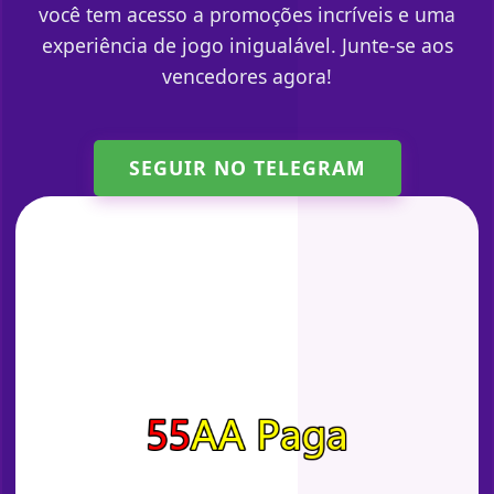
você tem acesso a promoções incríveis e uma
experiência de jogo inigualável. Junte-se aos
vencedores agora!
SEGUIR NO TELEGRAM