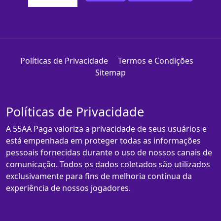
Políticas de Privacidade
Termos e Condições
Sitemap
Políticas de Privacidade
A 55AA Paga valoriza a privacidade de seus usuários e
está empenhada em proteger todas as informações
pessoais fornecidas durante o uso de nossos canais de
comunicação. Todos os dados coletados são utilizados
exclusivamente para fins de melhoria contínua da
experiência de nossos jogadores.