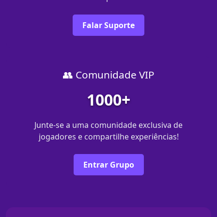
Falar Suporte
👥 Comunidade VIP
1000+
Junte-se a uma comunidade exclusiva de
jogadores e compartilhe experiências!
Entrar Grupo