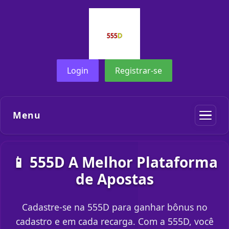
Login
Registrar-se
Menu
📱 555D A Melhor Plataforma
de Apostas
Cadastre-se na 555D para ganhar bônus no
cadastro e em cada recarga. Com a 555D, você