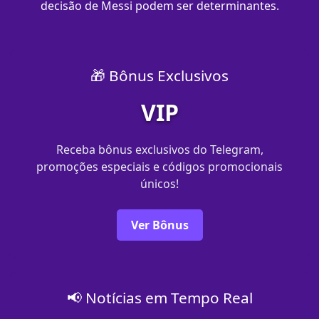
decisão de Messi podem ser determinantes.
🎁 Bônus Exclusivos
VIP
Receba bônus exclusivos do Telegram,
promoções especiais e códigos promocionais
únicos!
Ver Bônus
📢 Notícias em Tempo Real