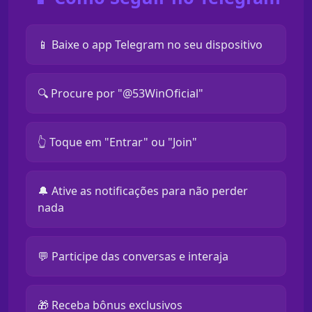
📱 Baixe o app Telegram no seu dispositivo
🔍 Procure por "@53WinOficial"
👆 Toque em "Entrar" ou "Join"
🔔 Ative as notificações para não perder
nada
💬 Participe das conversas e interaja
🎁 Receba bônus exclusivos