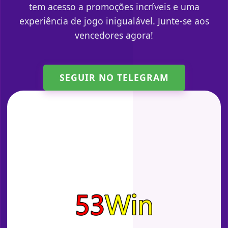
tem acesso a promoções incríveis e uma
experiência de jogo inigualável. Junte-se aos
vencedores agora!
SEGUIR NO TELEGRAM