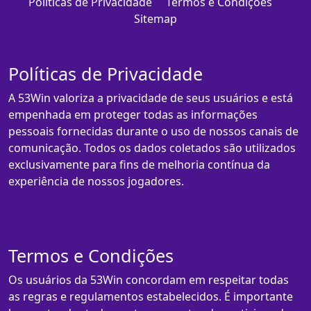
Políticas de Privacidade
Termos e Condições
Sitemap
Políticas de Privacidade
A 53Win valoriza a privacidade de seus usuários e está
empenhada em proteger todas as informações
pessoais fornecidas durante o uso de nossos canais de
comunicação. Todos os dados coletados são utilizados
exclusivamente para fins de melhoria contínua da
experiência de nossos jogadores.
Termos e Condições
Os usuários da 53Win concordam em respeitar todas
as regras e regulamentos estabelecidos. É importante