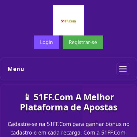
Login
Registrar-se
Menu
📱 51FF.Com A Melhor
Plataforma de Apostas
Cadastre-se na 51FF.Com para ganhar bônus no
cadastro e em cada recarga. Com a 51FF.Com,