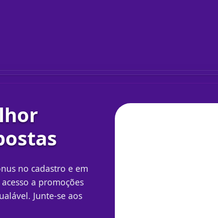
lhor
postas
ônus no cadastro e em
m acesso a promoções
ualável. Junte-se aos