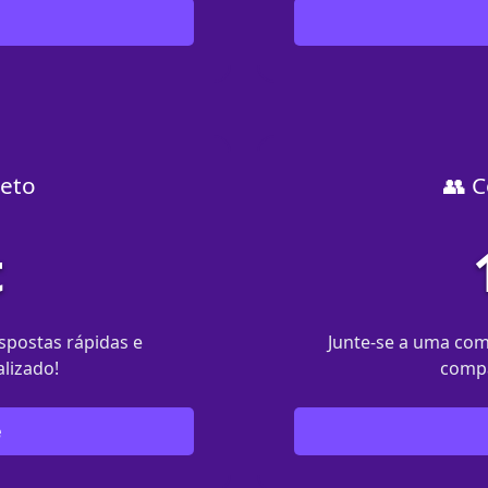
reto
👥 
t
espostas rápidas e
Junte-se a uma com
lizado!
compa
e