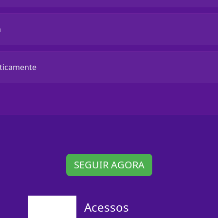
a
aticamente
SEGUIR AGORA
Acessos