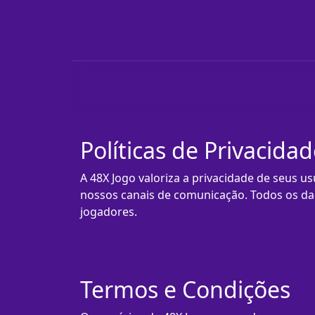
Políticas de Privacida
A 48X Jogo valoriza a privacidade de seus 
nossos canais de comunicação. Todos os dad
jogadores.
Termos e Condições