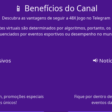
📱 Benefícios do Canal
Descubra as vantagens de seguir a 48X Jogo no Telegram
es virtuais são determinados por algoritmos, portanto, os 
fluenciados por eventos esportivos ou desempenho no mund
sivos
📢 Notí
m, promoções especiais
Fique por dentro d
s únicos!
eventos da