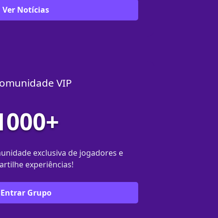
Ver Notícias
Comunidade VIP
1000+
unidade exclusiva de jogadores e
rtilhe experiências!
Entrar Grupo