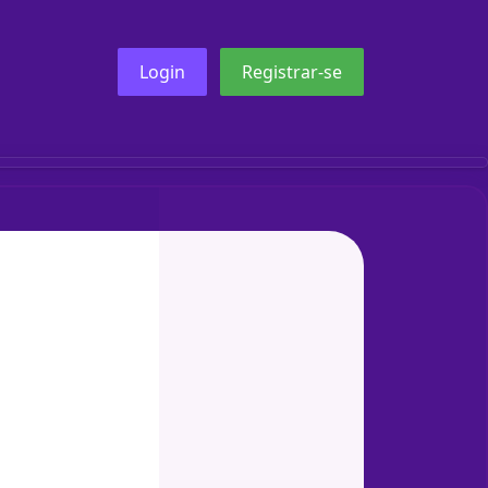
Login
Registrar-se