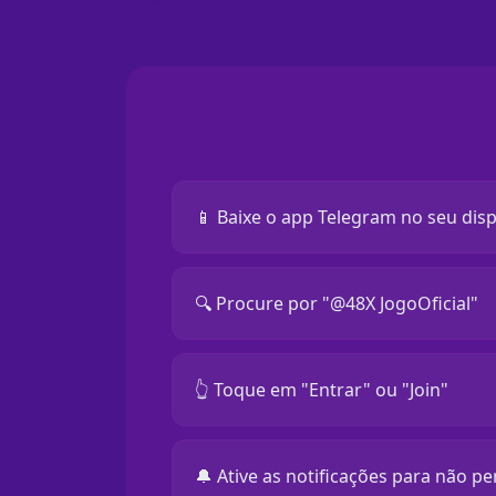
📱 Baixe o app Telegram no seu disp
🔍 Procure por "@48X JogoOficial"
👆 Toque em "Entrar" ou "Join"
🔔 Ative as notificações para não p