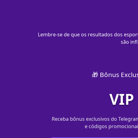
Lembre-se de que os resultados dos esport
são in
🎁 Bônus Exclu
VIP
Receba bônus exclusivos do Telegra
e códigos promocionai