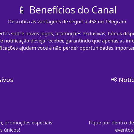
📱 Benefícios do Canal
Descubra as vantagens de seguir a 45X no Telegram
lertas sobre novos jogos, promoções exclusivas, bônus disp
e notificação deseja receber, garantindo que apenas as in
ficações ajudam você a não perder oportunidades importa
sivos
📢 Notí
m, promoções especiais
Fique por dentro d
s únicos!
eventos