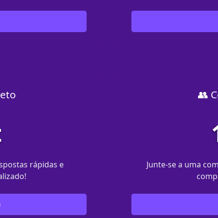
reto
👥 
t
espostas rápidas e
Junte-se a uma com
lizado!
compa
e