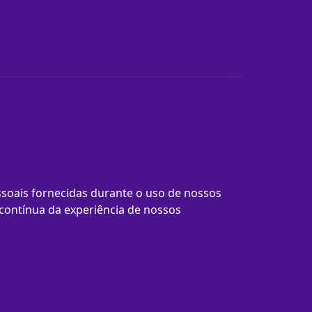
ssoais fornecidas durante o uso de nossos
 contínua da experiência de nossos