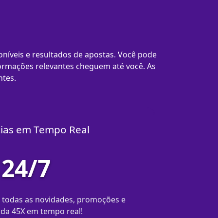
oníveis e resultados de apostas. Você pode
formações relevantes cheguem até você. As
ntes.
cias em Tempo Real
24/7
e todas as novidades, promoções e
 da 45X em tempo real!