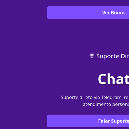
Ver Bônus
💬 Suporte Di
Cha
Suporte direto via Telegram, r
atendimento persona
Falar Suport