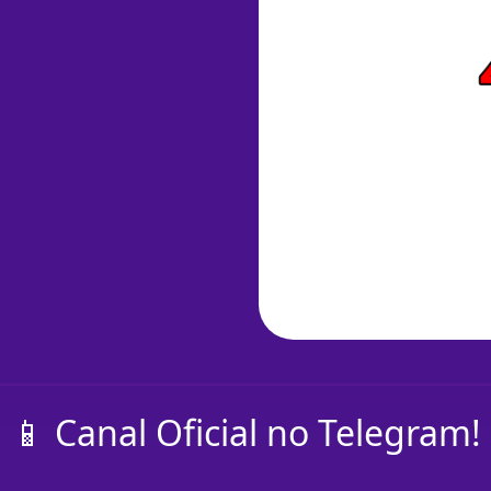
📱 Canal Oficial no Telegram!