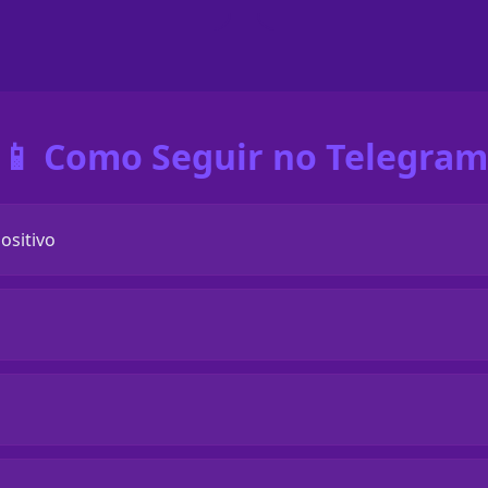
📱 Como Seguir no Telegram
ositivo