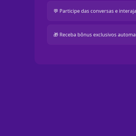
💬 Participe das conversas e interaj
🎁 Receba bônus exclusivos autom