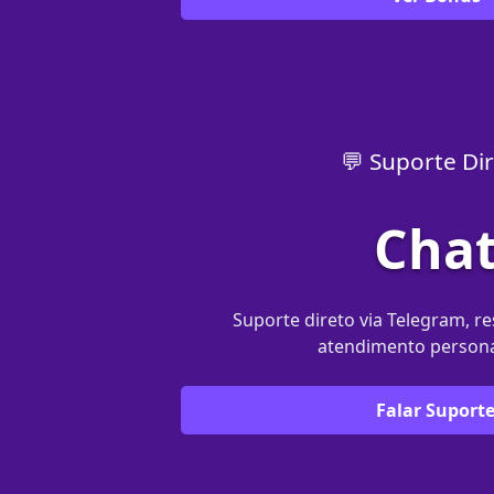
💬 Suporte Di
Cha
Suporte direto via Telegram, r
atendimento persona
Falar Suport