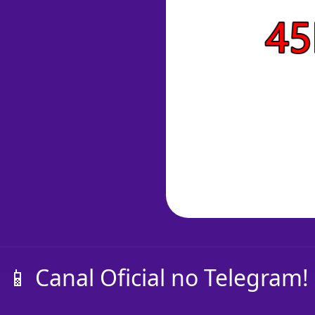
📱 Canal Oficial no Telegram!