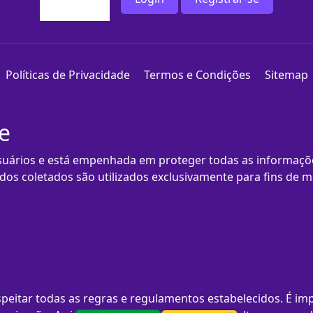
Políticas de Privacidade
Termos e Condições
Sitemap
de
usuários e está empenhada em proteger todas as informaçõ
os coletados são utilizados exclusivamente para fins de m
eitar todas as regras e regulamentos estabelecidos. É imp