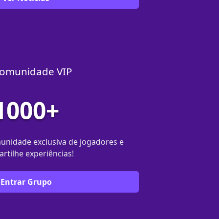
Comunidade VIP
1000+
unidade exclusiva de jogadores e
rtilhe experiências!
Entrar Grupo