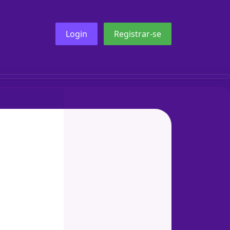
Login
Registrar-se