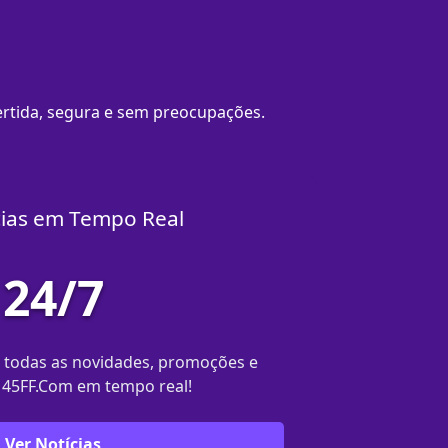
rtida, segura e sem preocupações.
cias em Tempo Real
24/7
e todas as novidades, promoções e
 45FF.Com em tempo real!
Ver Notícias