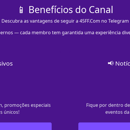
📱 Benefícios do Canal
Descubra as vantagens de seguir a 45FF.Com no Telegram
dernos — cada membro tem garantida uma experiência dive
sivos
📢 Notí
m, promoções especiais
Fique por dentro d
s únicos!
eventos da