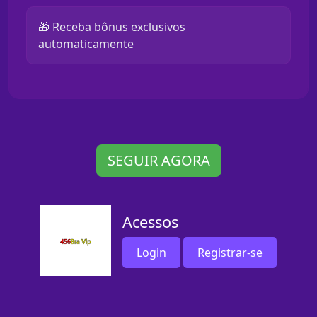
🎁 Receba bônus exclusivos
automaticamente
SEGUIR AGORA
Acessos
Login
Registrar-se