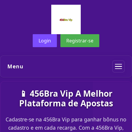
Login
Registrar-se
Menu
📱 456Bra Vip A Melhor
Plataforma de Apostas
Cadastre-se na 456Bra Vip para ganhar bônus no
cadastro e em cada recarga. Com a 456Bra Vip,