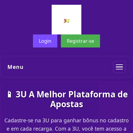
Login
Registrar-se
Menu
📱 3U A Melhor Plataforma de
Apostas
Cadastre-se na 3U para ganhar bônus no cadastro
e em cada recarga. Com a 3U, você tem acesso a