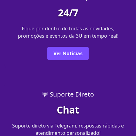
24/7
Fique por dentro de todas as novidades,
promoções e eventos da 3U em tempo real!
Ver Notícias
💬 Suporte Direto
Chat
Suporte direto via Telegram, respostas rápidas e
atendimento personalizado!