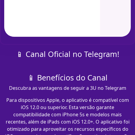
📱 Canal Oficial no Telegram!
📱 Benefícios do Canal
Descubra as vantagens de seguir a 3U no Telegram
Para dispositivos Apple, o aplicativo é compatível com
iOS 12.0 ou superior. Esta versão garante
compatibilidade com iPhone 5s e modelos mais
recentes, além de iPads com iOS 12.0+. O aplicativo foi
otimizado para aproveitar os recursos específicos do