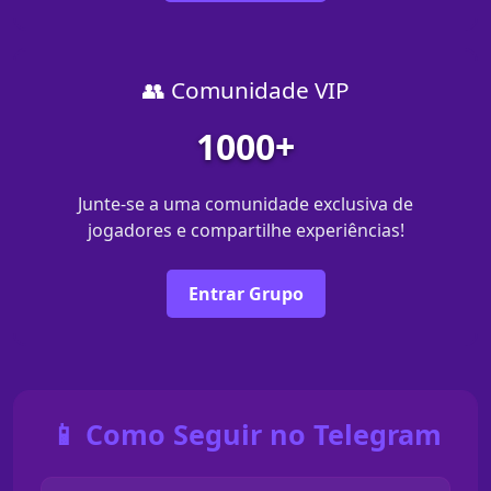
👥 Comunidade VIP
1000+
Junte-se a uma comunidade exclusiva de
jogadores e compartilhe experiências!
Entrar Grupo
📱 Como Seguir no Telegram