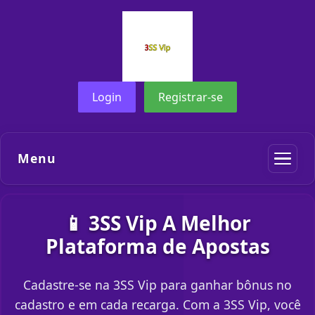
Login
Registrar-se
Menu
📱 3SS Vip A Melhor
Plataforma de Apostas
Cadastre-se na 3SS Vip para ganhar bônus no
cadastro e em cada recarga. Com a 3SS Vip, você