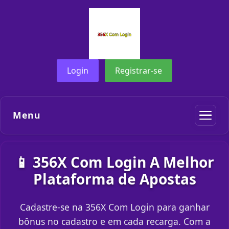
Login
Registrar-se
Menu
📱 356X Com Login A Melhor
Plataforma de Apostas
Cadastre-se na 356X Com Login para ganhar
bônus no cadastro e em cada recarga. Com a