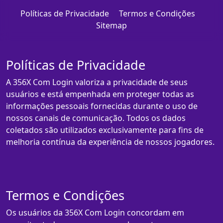
Políticas de Privacidade
Termos e Condições
Sitemap
Políticas de Privacidade
A 356X Com Login valoriza a privacidade de seus
usuários e está empenhada em proteger todas as
informações pessoais fornecidas durante o uso de
nossos canais de comunicação. Todos os dados
coletados são utilizados exclusivamente para fins de
melhoria contínua da experiência de nossos jogadores.
Termos e Condições
Os usuários da 356X Com Login concordam em