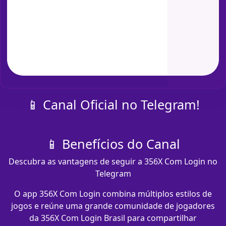
📱 Canal Oficial no Telegram!
📱 Benefícios do Canal
Descubra as vantagens de seguir a 356X Com Login no
Telegram
O app 356X Com Login combina múltiplos estilos de
jogos e reúne uma grande comunidade de jogadores
da 356X Com Login Brasil para compartilhar