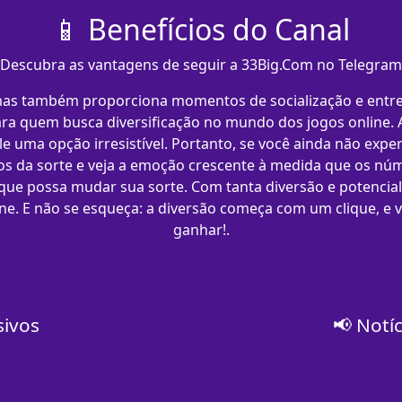
📱 Benefícios do Canal
Descubra as vantagens de seguir a 33Big.Com no Telegram
 mas também proporciona momentos de socialização e entr
ara quem busca diversificação no mundo dos jogos online. 
e uma opção irresistível. Portanto, se você ainda não exp
ros da sorte e veja a emoção crescente à medida que os nú
ue possa mudar sua sorte. Com tanta diversão e potencial
ne. E não se esqueça: a diversão começa com um clique, e 
ganhar!.
sivos
📢 Notí