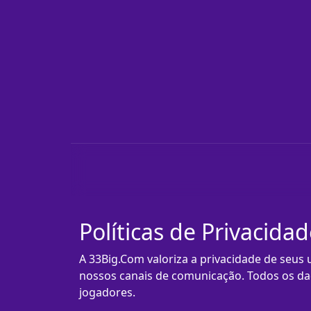
Políticas de Privacida
A 33Big.Com valoriza a privacidade de seus
nossos canais de comunicação. Todos os dad
jogadores.