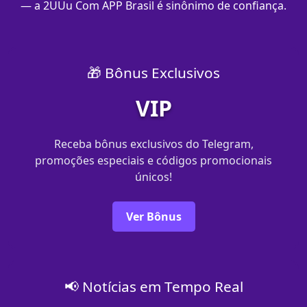
— a 2UUu Com APP Brasil é sinônimo de confiança.
🎁 Bônus Exclusivos
VIP
Receba bônus exclusivos do Telegram,
promoções especiais e códigos promocionais
únicos!
Ver Bônus
📢 Notícias em Tempo Real