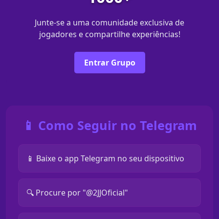
Junte-se a uma comunidade exclusiva de
jogadores e compartilhe experiências!
Entrar Grupo
📱 Como Seguir no Telegram
📱 Baixe o app Telegram no seu dispositivo
🔍 Procure por "@2JJOficial"