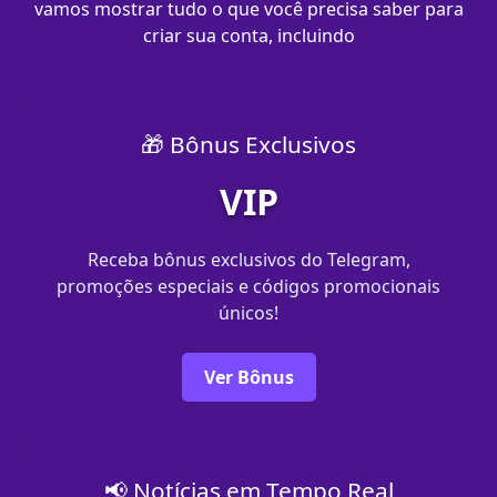
vamos mostrar tudo o que você precisa saber para
criar sua conta, incluindo
🎁 Bônus Exclusivos
VIP
Receba bônus exclusivos do Telegram,
promoções especiais e códigos promocionais
únicos!
Ver Bônus
📢 Notícias em Tempo Real