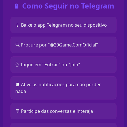
📱 Como Seguir no Telegram
📱 Baixe o app Telegram no seu dispositivo
🔍 Procure por "@20Game.ComOficial"
👆 Toque em "Entrar" ou "Join"
🔔 Ative as notificações para não perder
nada
💬 Participe das conversas e interaja