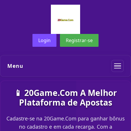
Login
Registrar-se
Menu
📱 20Game.Com A Melhor
Plataforma de Apostas
Cadastre-se na 20Game.Com para ganhar bônus
no cadastro e em cada recarga. Com a