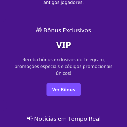
antigos jogadores.
🎁 Bônus Exclusivos
VIP
Receba bônus exclusivos do Telegram,
promoções especiais e códigos promocionais
únicos!
Ver Bônus
📢 Notícias em Tempo Real